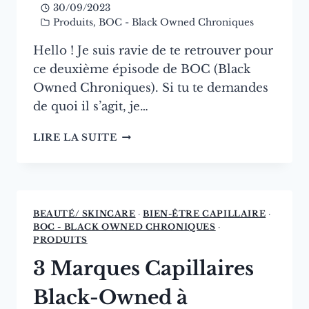
30/09/2023
Produits
,
BOC - Black Owned Chroniques
Hello ! Je suis ravie de te retrouver pour
ce deuxième épisode de BOC (Black
Owned Chroniques). Si tu te demandes
de quoi il s’agit, je…
BLACK
LIRE LA SUITE
OWNED
CHRONIQUES
(BOC#2)
–
ÉPISODE
BEAUTÉ/ SKINCARE
·
BIEN-ÊTRE CAPILLAIRE
·
2
BOC - BLACK OWNED CHRONIQUES
·
PRODUITS
3 Marques Capillaires
Black-Owned à