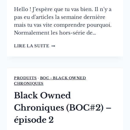
Hello ! J’espère que tu vas bien. Il n’y a
pas eu d’articles la semaine dernière
mais tu vas vite comprendre pourquoi.
Normalement les hors-série de…
DOUCEUR
LIRE LA SUITE
DE
NOËL
2023
:
28
PRODUITS
·
BOC - BLACK OWNED
MARQUES
CHRONIQUES
BLACK-
Black Owned
OWNED
À
Chroniques (BOC#2) –
DÉCOUVRIR
CHAQUE
épisode 2
JOUR!