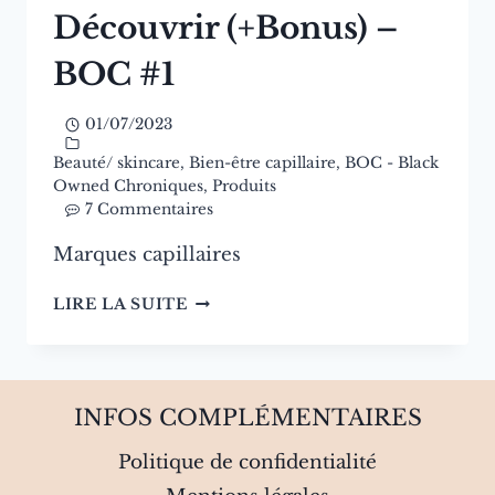
Découvrir (+Bonus) –
BOC #1
01/07/2023
Beauté/ skincare
,
Bien-être capillaire
,
BOC - Black
Owned Chroniques
,
Produits
7 Commentaires
Marques capillaires
3
LIRE LA SUITE
MARQUES
CAPILLAIRES
BLACK-
OWNED
INFOS COMPLÉMENTAIRES
À
DÉCOUVRIR
Politique de confidentialité
(+BONUS)
–