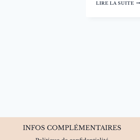
G
LIRE LA SUITE
D
S
:
C
C
E
F
INFOS COMPLÉMENTAIRES