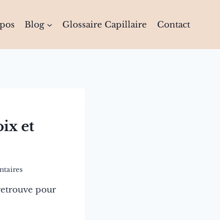
opos
Blog
Glossaire Capillaire
Contact
ix et
taires
 retrouve pour