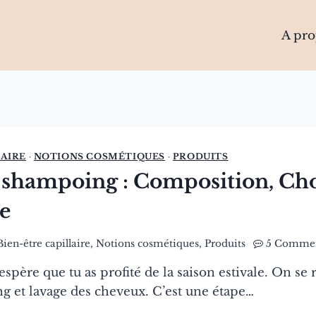
A pr
LAIRE
·
NOTIONS COSMÉTIQUES
·
PRODUITS
 shampoing : Composition, Cho
e
Bien-être capillaire
,
Notions cosmétiques
,
Produits
5 Commen
’espère que tu as profité de la saison estivale. On se
g et lavage des cheveux. C’est une étape…