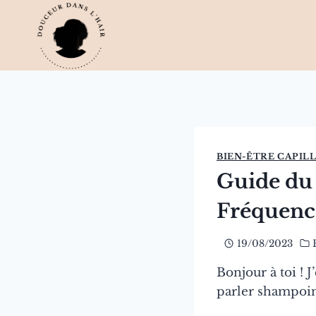
Aller
au
contenu
BIEN-ÊTRE CAPIL
Guide du
Fréquenc
19/08/2023
Bonjour à toi ! J
parler shampoin